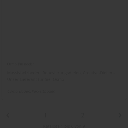
Osmo Fussboden
Massivholzboden, Renovierungsdielen, Creative-Dielen -
Unser Lieferant für Sie: Osmo
Osmo
Boden
Parkettboden
1
2
Kataloge 1 bis 6 von 9