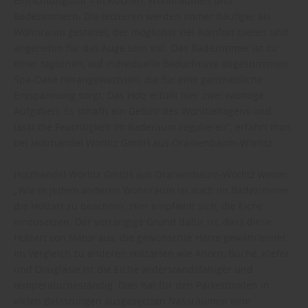
Einrichtungsstil – in Küchen, Wohnräumen und
Badezimmern. Die letzteren werden immer häufiger als
Wohnraum gestaltet, der möglichst viel Komfort bieten und
angenehm für das Auge sein soll. Das Badezimmer ist zu
einer täglichen, auf individuelle Bedürfnisse abgestimmten
Spa-Oase herangewachsen, die für eine ganzheitliche
Entspannung sorgt. Das Holz erfüllt hier zwei wichtige
Aufgaben: Es schafft ein Gefühl des Wohlbehagens und
lässt die Feuchtigkeit im Baderaum regulieren“, erfährt man
bei Holzhandel Wörlitz GmbH aus Oranienbaum-Wörlitz.
Holzhandel Wörlitz GmbH aus Oranienbaum-Wörlitz weiter:
„Wie in jedem anderen Wohnraum ist auch im Badezimmer
die Holzart zu beachten. Hier empfiehlt sich, die Eiche
einzusetzen. Der vorrangige Grund dafür ist, dass diese
Holzart von Natur aus, die gewünschte Härte gewährleistet.
Im Vergleich zu anderen Holzarten wie Ahorn, Buche, Kiefer
und Douglasie ist die Eiche widerstandsfähiger und
temperaturbeständig. Dies hat für den Parkettboden in
vielen Belastungen ausgesetzten Nassräumen eine