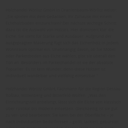
Holzhandel Wörlitz GmbH in Oranienbaum-Wörlitz weiter:
„Sie spielen mit dem Gedanken, Ihr Zuhause mit einem
Echtholzboden einzurichten? Der nächste wichtige Schritt
dazu ist die Auswahl von Holzart. Hier dominiert klar die
Eiche. Sie steht für Stärke und Ausdauer. Aufgrund der
ausgeprägten Maserung fügt sich das Eichenholz in jedem
Wohnraum optimal ein. Unabhängig davon, ob Sie Möbel
oder Parkettboden aus Eiche wählen, gibt sie überall den
Ton an. Besonders im Parketthandel ist sie der absolute
Topseller. Es ist kein Wunder, denn diese Holzart ist
individuell wandelbar und vielfältig einsetzbar.“
Holzhandel Wörlitz GmbH, Fachmann für die Region Dessau-
Roßlau, Wittenberg und Bitterfeld-Wolfen: „Was den
Einrichtungsstil anbelangt, lässt sich die Eiche von klassisch
über rustikal bis modern einsetzen. Gleichzeitig ist sie gut
zu ver- und bearbeiten: Sie kann bei der Oberfläche – je
nach individuellen Bedürfnissen – geölt, lackiert, gebürstet