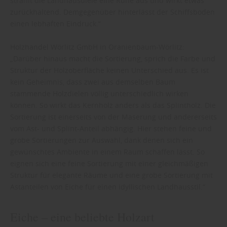
strahlt die Landhausdiele eine Ruhe aus und wirkt etwas
zurückhaltend. Demgegenüber hinterlässt der Schiffsboden
einen lebhaften Eindruck.“
Holzhandel Wörlitz GmbH in Oranienbaum-Wörlitz:
„Darüber hinaus macht die Sortierung, sprich die Farbe und
Struktur der Holzoberfläche keinen Unterschied aus. Es ist
kein Geheimnis, dass zwei aus demselben Baum
stammende Holzdielen völlig unterschiedlich wirken
können. So wirkt das Kernholz anders als das Splintholz. Die
Sortierung ist einerseits von der Maserung und andererseits
vom Ast- und Splint-Anteil abhängig. Hier stehen feine und
grobe Sortierungen zur Auswahl, dank denen sich ein
gewünschtes Ambiente in einem Raum schaffen lässt. So
eignen sich eine feine Sortierung mit einer gleichmäßigen
Struktur für elegante Räume und eine grobe Sortierung mit
Astanteilen von Eiche für einen idyllischen Landhausstil.“
Eiche – eine beliebte Holzart