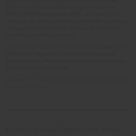
oder auch geräuchert werden. Ferner lässt sie sich auch
färben – von weiß bis dunkel. Deswegen ist die Eiche
bestens geeignet nicht nur für Möbel, sondern auch für
Holzboden, der einen eigenen Stil verleiht. Wer das Parkett
verlegen will, kann sich sicher sein, dass das Eichenholz
keine Wünsche offen lassen wird.“
Holzhandel Wörlitz GmbH ist Ihr Fachmann für Boden und
Parkett in der Region Dessau-Roßlau, Wittenberg und
Bitterfeld-Wolfen. Wir stehen Ihnen als erfahrener Partner
gern mit Rat und Tat zur Seite.
Kommen Sie zu uns nach Oranienbaum-Wörlitz wir freuen
uns auf Ihren Besuch.
Finden Sie passende Produkte unserer Marken!