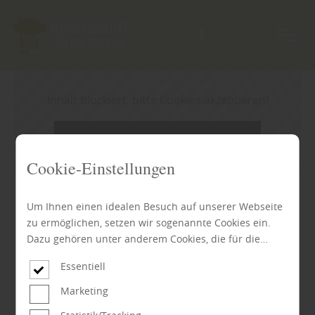
Inhalt blockiert, bitte Cookies akzeptieren!
Cookies externer Medien akzeptieren
Cookie-Einstellungen
Um Ihnen einen idealen Besuch auf unserer Webseite
zu ermöglichen, setzen wir sogenannte Cookies ein.
Anschrift und Öffnungszeiten
Dazu gehören unter anderem Cookies, die für die
Steuerung und den reibungslosen Betrieb unserer
von Ihrem Holzmarkt Wörlitz
Essentiell
kommerziellen Unternehmensseite notwendig sind.
Zusätzlich verwenden wir Cookies zur anonymen
Marketing
Erhebung von Statistiken sowie solche, die zur