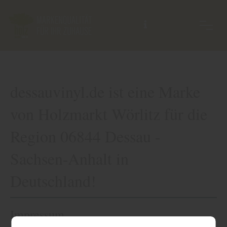
dessauvinyl.de ist eine Marke
von Holzmarkt Wörlitz für die
Region 06844 Dessau -
Sachsen-Anhalt in
Deutschland!
Impressum