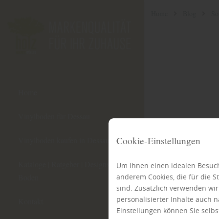
Home
Blog
So
Home
Vinylboden für Dessau
Cookie-Einstellungen
Vinylboden kaufen in Dessau
Kataloge | Ratgeber | Designstudio
Um Ihnen einen idealen Besuch
anderem Cookies, die für die 
Boden
sind. Zusätzlich verwenden wi
personalisierter Inhalte auch
Kontakt
Einstellungen können Sie selbs