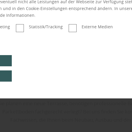
 eventuell nicht alle Leistungen auf der Webseite zur Verfügung st
en und in den Cookie-Einstellungen entsprechend ändern. In unse
nde Informationen.
eting
Statistik/Tracking
Externe Medien
Sie planen eine neue Terrasse, benötigen professionelle
Parkettboden fachgerecht verlegt? Bei uns finden Sie k
Fachwissen, die Ihnen beim Neubau, Ausbau und der 