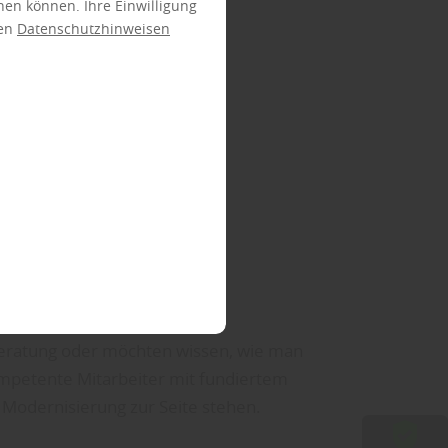
ehen können. Ihre Einwilligung
ren
Datenschutzhinweisen
 Beratung oder möchten wissen, wie man
ompetente Mitarbeiter mit fundiertem
Modernisierung zur Seite stehen.