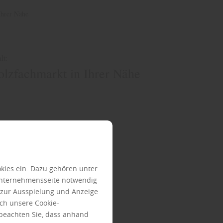
Ihrer Nähe
lt:
olzfachmarkt in Ihrer Nähe
kies ein. Dazu gehören unter
Unternehmensseite notwendig
e zur Ausspielung und Anzeige
ch unsere Cookie-
 beachten Sie, dass anhand