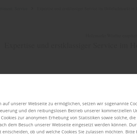
rtiment: Service
Expertise und erstklassiger Service im Holzfachmarkt in 
Holzmarkt Wörlitz empfieh
Expertise und erstklassiger Service im H
 auf unserer Webseite zu ermöglichen, setzen wir sogenannte Coo
Steuerung und den reibungslosen Betrieb unserer kommerziellen 
r Cookies zur anonymen Erhebung von Statistiken sowie solche, di
 nach dem Besuch unserer Webseite eingesetzt werden können. Dur
t entscheiden, ob und welche Cookies Sie zulassen möchten. Bitte