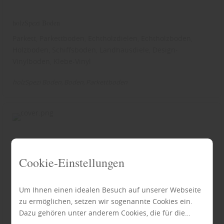
holzSpezi Boden
Parkett, Parkettboden, Echtholzdielen, Echtholzboden,
Holzboden, Schiffsboden, Landhausdiele, Design-
Vinylboden, Klebe-Vinyl
holzSpezi Boden
Boden
Parkettboden
Cookie-Einstellungen
Um Ihnen einen idealen Besuch auf unserer Webseite
zu ermöglichen, setzen wir sogenannte Cookies ein.
Dazu gehören unter anderem Cookies, die für die