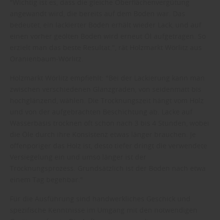
"Wichtig ist es, dass die gleiche Oberflächenvergütung
angewandt wird, die bereits auf dem Boden war. Das
bedeutet, ein lackierter Boden erhält wieder Lack, und auf
einen vorher geölten Boden wird erneut Öl aufgetragen. So
erzielt man das beste Resultat.", rät Holzmarkt Wörlitz aus
Oranienbaum-Wörlitz.
Holzmarkt Wörlitz empfiehlt: "Bei der Lackierung kann man
zwischen verschiedenen Glanzgraden, von seidenmatt bis
hochglänzend, wählen. Die Trocknungszeit hängt vom Holz
und von der aufgebrachten Beschichtung ab. Lacke auf
Wasserbasis trocknen oft schon nach 3 bis 4 Stunden, wobei
die Öle durch ihre Konsistenz etwas länger brauchen. Je
offenporiger das Holz ist, desto tiefer dringt die verwendete
Versiegelung ein und umso länger ist der
Trocknungsprozess. Grundsätzlich ist der Boden nach etwa
einem Tag begehbar."
Für die Ausführung sind handwerkliches Geschick und
spezifische Kenntnisse im Umgang mit den notwendigen