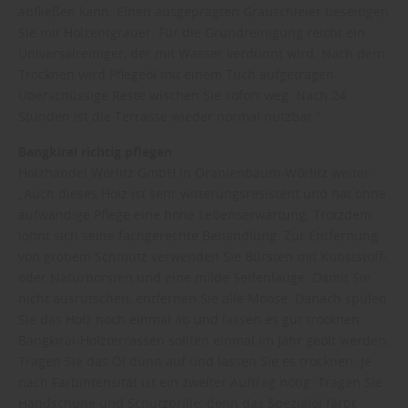
abfließen kann. Einen ausgeprägten Grauschleier beseitigen
Sie mit Holzentgrauer. Für die Grundreinigung reicht ein
Universalreiniger, der mit Wasser verdünnt wird. Nach dem
Trocknen wird Pflegeöl mit einem Tuch aufgetragen.
Überschüssige Reste wischen Sie sofort weg. Nach 24
Stunden ist die Terrasse wieder normal nutzbar.“
Bangkirai richtig pflegen
Holzhandel Wörlitz GmbH in Oranienbaum-Wörlitz weiter:
„Auch dieses Holz ist sehr witterungsresistent und hat ohne
aufwändige Pflege eine hohe Lebenserwartung. Trotzdem
lohnt sich seine fachgerechte Behandlung. Zur Entfernung
von grobem Schmutz verwenden Sie Bürsten mit Kunststoff-
oder Naturborsten und eine milde Seifenlauge. Damit Sie
nicht ausrutschen, entfernen Sie alle Moose. Danach spülen
Sie das Holz noch einmal ab und lassen es gut trocknen.
Bangkirai-Holzterrassen sollten einmal im Jahr geölt werden.
Tragen Sie das Öl dünn auf und lassen Sie es trocknen. Je
nach Farbintensität ist ein zweiter Auftrag nötig. Tragen Sie
Handschuhe und Schutzbrille, denn das Spezialöl färbt