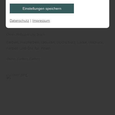
widerrufen und in den Cookie-Einstellungen
Einstellungen speichern
entsprechend ändern. In unseren
Datenschutzhinweisen
finden Sie weitere
Datenschutz
|
Impressum
entsprechende Informationen.
Osmo Holzanstriche Innen
Farben, Holzfarben, Lasuren, Holzschutz, Lacke, Holzlack,
Farben und Öle für Innen
Osmo
Farben
Farben