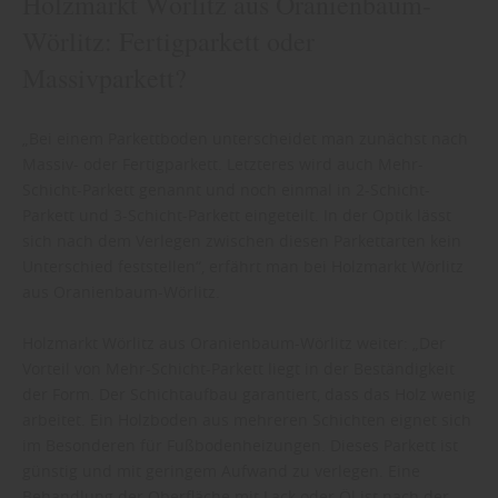
Holzmarkt Wörlitz aus Oranienbaum-
Wörlitz: Fertigparkett oder
Massivparkett?
„Bei einem Parkettboden unterscheidet man zunächst nach
Massiv- oder Fertigparkett. Letzteres wird auch Mehr-
Schicht-Parkett genannt und noch einmal in 2-Schicht-
Parkett und 3-Schicht-Parkett eingeteilt. In der Optik lässt
sich nach dem Verlegen zwischen diesen Parkettarten kein
Unterschied feststellen“, erfährt man bei Holzmarkt Wörlitz
aus Oranienbaum-Wörlitz.
Holzmarkt Wörlitz aus Oranienbaum-Wörlitz weiter: „Der
Vorteil von Mehr-Schicht-Parkett liegt in der Beständigkeit
der Form. Der Schichtaufbau garantiert, dass das Holz wenig
arbeitet. Ein Holzboden aus mehreren Schichten eignet sich
im Besonderen für Fußbodenheizungen. Dieses Parkett ist
günstig und mit geringem Aufwand zu verlegen. Eine
Behandlung der Oberfläche mit Lack oder Öl ist nach der