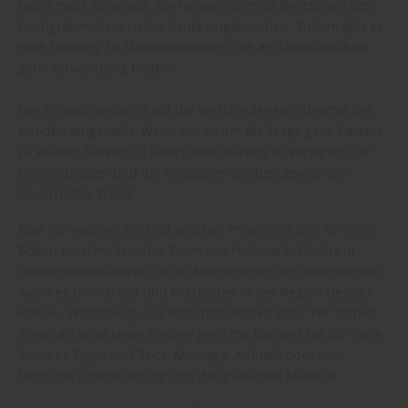
Geschmack abhängig. Die langanhaltende Beliebtheit des
Fischgrätmusters ist bis heute ungebrochen. Zudem gibt es
eine Tendenz zu Massivholzdielen, die als Landhausdiele
gern Verwendung finden.
Der Parketthandel ist auf die verschiedenen Wünsche der
Kunden eingestellt. Wenn um es um die Frage geht, Parkett
zu kaufen, Parkett zu liefern oder Parkett zu verlegen. Der
Echtholzboden und die Holzdielen bleiben gewiss ein
dauerhafter Trend.
Egal für welchen Stil und welches Projekt Sie sich für Ihren
Boden entscheiden, das Team von Holzmarkt Wörlitz in
Oranienbaum-Wörlitz ist Ihr kompetenter Ansprechpartner,
wenn es um Parkett und Holzboden in der Region Dessau-
Roßlau, Wittenberg und Bitterfeld-Wolfen geht. Wir stehen
Ihnen als erfahrener Partner gern mit Rat und Tat zur Seite.
Seien es Tipps und Trick, Montage, Aufmaß oder nur
fachliche Unterstützung und das passende Material.