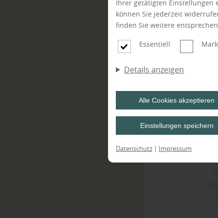
Ihrer getätigten Einstellungen
Impressum
können Sie jederzeit widerruf
finden Sie weitere entspreche
Datenschutz
Essentiell
Mark
Details anzeigen
Alle Cookies akzeptieren
Einstellungen speichern
Datenschutz
|
Impressum
E
Op
u