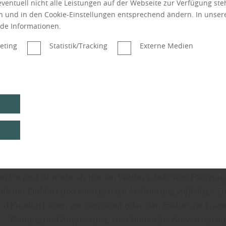
 eventuell nicht alle Leistungen auf der Webseite zur Verfügung st
en und in den Cookie-Einstellungen entsprechend ändern. In unse
nde Informationen.
eting
Statistik/Tracking
Externe Medien
in Carport ist mehr als nur ein Wetterschutz fürs Fahrzeug 
tik der Einfahrt und kann je nach Ausführung vielfältige Z
nd Kunden haben vor dem Kauf oder Bau zahlreiche Frag
Planung und Ausstattung. Hier finden Sie Antworten auf