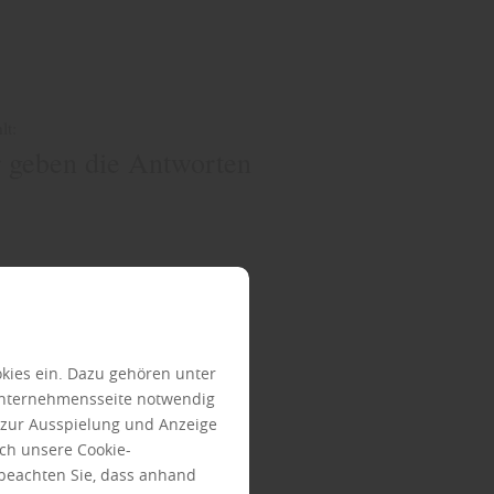
lt:
r geben die Antworten
kies ein. Dazu gehören unter
Unternehmensseite notwendig
e zur Ausspielung und Anzeige
ch unsere Cookie-
 beachten Sie, dass anhand