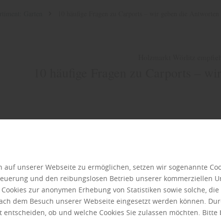
rtiment: Garten
10 häufige Fragen zu Carports – wir geben die Antworten
Holzmarkt Wörlitz empfieh
10 häufige Fragen zu Carports – wi
 auf unserer Webseite zu ermöglichen, setzen wir sogenannte Coo
Steuerung und den reibungslosen Betrieb unserer kommerziellen 
r Cookies zur anonymen Erhebung von Statistiken sowie solche, di
 nach dem Besuch unserer Webseite eingesetzt werden können. Dur
t entscheiden, ob und welche Cookies Sie zulassen möchten. Bitte