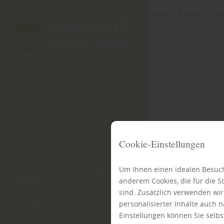
Home
Blog
So
Home
Vinylboden für Dessau
Cookie-Einstellungen
Vinylboden kaufen in Dessau
Kataloge | Ratgeber | Designstudio
Um Ihnen einen idealen Besuch
anderem Cookies, die für die 
Boden
sind. Zusätzlich verwenden wi
personalisierter Inhalte auch
Kontakt
Einstellungen können Sie selbs