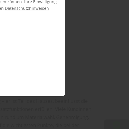
ehen können. Ihre Einwilligung
ren
Datenschutzhinweisen
– er ist Teil des Hauses, beeinflusst die
usatzfunktionen erfüllen. Viele Kundinnen
en rund um Materialwahl, Genehmigung,
 die wichtigsten Punkte, die bei der