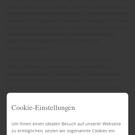
„ortsunüblichen Einfriedungen“. Außerdem kommt es noch
darauf an, ob der Zaun aus Sichtschutzgründen erstellt wird
oder ob er eine sogenannte Grenzeinrichtung sein soll, also
eine Markierung der Grenze. In diesem Fall müssten Sie laut
Nachbarrecht Ihren Nachbarn um eine Genehmigung
bitten, empfiehlt man bei Holzmarkt Wörlitz in
Oranienbaum-Wörlitz.
Ihr Holzfachmarkt Holzmarkt Wörlitz in Oranienbaum-
Wörlitz stellt eine große Auswahl an verschiedenen
Sichtschutzelementen für Sie bereit. So findet garantiert
jeder etwas für seinen Garten – ob es ein klassischer
Sichtschutz in Holzoptik oder etwas ganz Spezielles sein
soll.
Cookie-Einstellungen
Holzmarkt Wörlitz ist Ihr Fachmann in der Region Dessau-
Roßlau, Wittenberg und Bitterfeld-Wolfen. Wir stehen Ihnen
als erfahrener Partner gern mit Rat und Tat zur Seite. Und
Um Ihnen einen idealen Besuch auf unserer Webseite
wenn Sie Ideen und Inspiration benötigen, sind Sie bei uns
zu ermöglichen, setzen wir sogenannte Cookies ein.
auch an der richtigen Stelle.