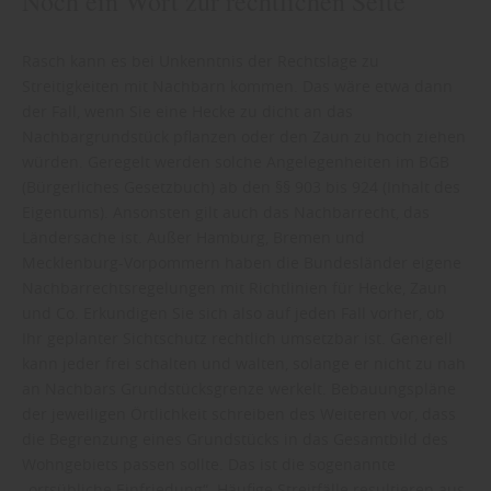
Noch ein Wort zur rechtlichen Seite
Rasch kann es bei Unkenntnis der Rechtslage zu
Streitigkeiten mit Nachbarn kommen. Das wäre etwa dann
der Fall, wenn Sie eine Hecke zu dicht an das
Nachbargrundstück pflanzen oder den Zaun zu hoch ziehen
würden. Geregelt werden solche Angelegenheiten im BGB
(Bürgerliches Gesetzbuch) ab den §§ 903 bis 924 (Inhalt des
Eigentums). Ansonsten gilt auch das Nachbarrecht, das
Ländersache ist. Außer Hamburg, Bremen und
Mecklenburg-Vorpommern haben die Bundesländer eigene
Nachbarrechtsregelungen mit Richtlinien für Hecke, Zaun
und Co. Erkundigen Sie sich also auf jeden Fall vorher, ob
Ihr geplanter Sichtschutz rechtlich umsetzbar ist. Generell
kann jeder frei schalten und walten, solange er nicht zu nah
an Nachbars Grundstücksgrenze werkelt. Bebauungspläne
der jeweiligen Örtlichkeit schreiben des Weiteren vor, dass
die Begrenzung eines Grundstücks in das Gesamtbild des
Wohngebiets passen sollte. Das ist die sogenannte
„ortsübliche Einfriedung“. Häufige Streitfälle resultieren aus