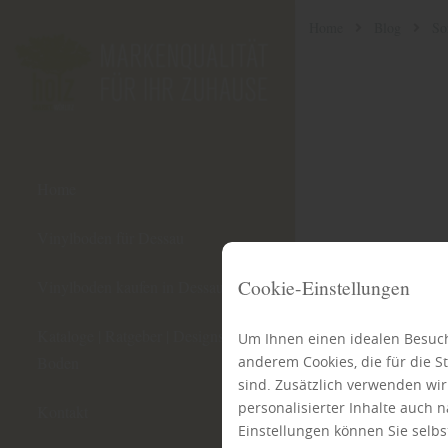
Home
Blog
So
Home
Vinylboden für Dessau
Cookie-Einstellungen
Vinylboden kaufen in Dessau
Kataloge | Ratgeber | Designstudio
Um Ihnen einen idealen Besuch
anderem Cookies, die für die 
Boden
sind. Zusätzlich verwenden wi
personalisierter Inhalte auch
Kontakt
Einstellungen können Sie selbs