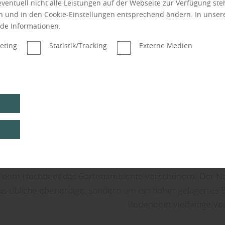
 eventuell nicht alle Leistungen auf der Webseite zur Verfügung st
en und in den Cookie-Einstellungen entsprechend ändern. In unse
nde Informationen.
eting
Statistik/Tracking
Externe Medien
t dem Hochbeet das Gartenambiente verschönern. Der Nam
as übliche ebenerdige, sondern um ein höher gelagertes 
Bodenbeet vielfältige Vor