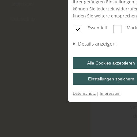
Ihrer getätigten Einstellungen
Impressum
können Sie jederzeit widerruf
finden Sie weitere entspreche
Datenschutz
Essentiell
Mark
Details anzeigen
Alle Cookies akzeptieren
Einstellungen speichern
Datenschutz
|
Impressum
Mi
d