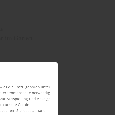
lt:
er im Garten
kies ein. Dazu gehören unter
Unternehmensseite notwendig
e zur Ausspielung und Anzeige
ch unsere Cookie-
 beachten Sie, dass anhand