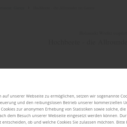
rtiment: Garten
Hochbeete - die Allrounder im Garten
Holzmarkt Wörlitz empfieh
Hochbeete - die Allround
 auf unserer Webseite zu ermöglichen, setzen wir sogenannte Coo
Steuerung und den reibungslosen Betrieb unserer kommerziellen 
r Cookies zur anonymen Erhebung von Statistiken sowie solche, di
 nach dem Besuch unserer Webseite eingesetzt werden können. Dur
t entscheiden, ob und welche Cookies Sie zulassen möchten. Bitte