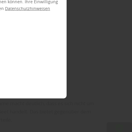
ehen können. Ihre Einwilligung
ren
Datenschutzhinweisen
e macht deutlich, dass es sich nicht um
Beet handelt. Das bietet gegenüber dem
teile.